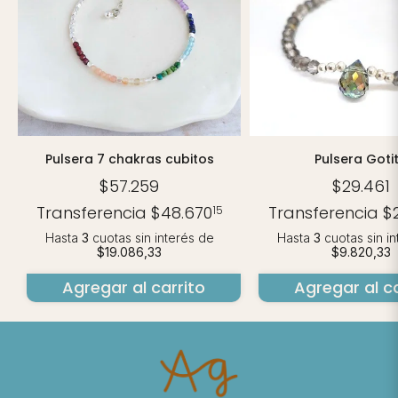
Pulsera 7 chakras cubitos
Pulsera Goti
$57.259
$29.461
Transferencia
$48.670
Transferencia
$
15
Hasta
3
cuotas sin interés
de
Hasta
3
cuotas sin i
$19.086,33
$9.820,33
Agregar al carrito
Agregar al ca