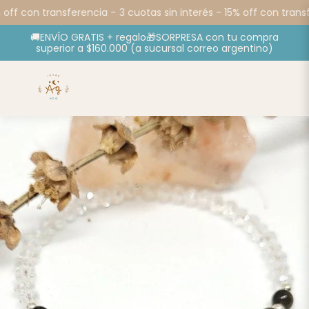
 off con transferencia -
3 cuotas sin interés - 15% off con transf
🚚ENVÍO GRATIS + regalo🎁SORPRESA con tu compra
superior a $160.000 (a sucursal correo argentino)