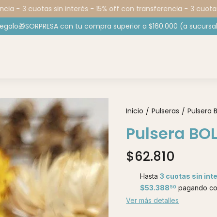
ia -
3 cuotas sin interés - 15% off con transferencia -
3 cuotas s
regalo🎁SORPRESA con tu compra superior a $160.000 (a sucursal
Inicio
Pulseras
Pulsera 
/
/
Pulsera BO
$62.810
Hasta
3 cuotas sin int
$53.388
pagando con
50
Ver más detalles