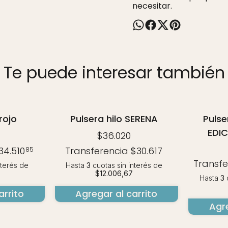
necesitar.
Te puede interesar también
15% OFF
rojo
Pulsera hilo SERENA
Puls
COMPRANDO 3 O MÁS
EDIC
$36.020
34.510
Transferencia
$30.617
85
Transf
nterés
de
Hasta
3
cuotas sin interés
de
$12.006,67
Hasta
3
c
arrito
Agregar al carrito
Agre