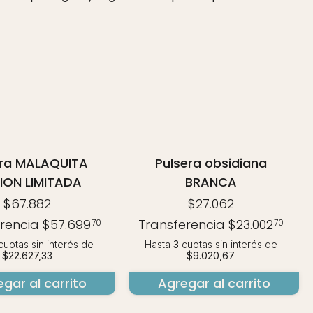
era MALAQUITA
Pulsera obsidiana
ION LIMITADA
BRANCA
$67.882
$27.062
erencia
$57.699
Transferencia
$23.002
70
70
uotas sin interés
de
Hasta
3
cuotas sin interés
de
$22.627,33
$9.020,67
gar al carrito
Agregar al carrito