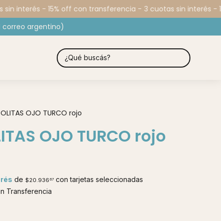
in interés - 15% off con transferencia -
3 cuotas sin interés - 15
 correo argentino)
BOLITAS OJO TURCO rojo
LITAS OJO TURCO rojo
erés
de
con tarjetas seleccionadas
$20.936
67
 Transferencia