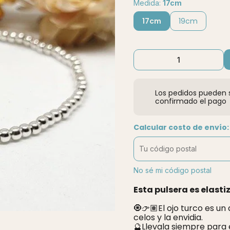
Medida:
17cm
17cm
19cm
Los pedidos pueden s
confirmado el pago
Calcular costo de envío:
No sé mi código postal
Esta pulsera es elasti
🧿👉🏽El ojo turco es un
celos y la envidia.
🔮Llevala siempre para 