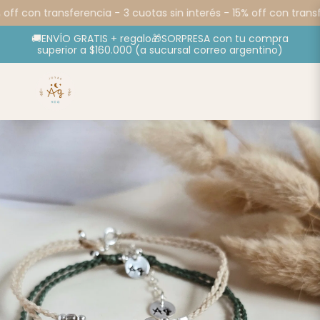
off con transferencia -
3 cuotas sin interés - 15% off con transf
🚚ENVÍO GRATIS + regalo🎁SORPRESA con tu compra
superior a $160.000 (a sucursal correo argentino)