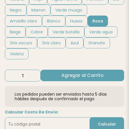
Negro
Marron
Verde musgo
Amarillo claro
Blanco
Hueso
Rosa
Beige
Cobre
Verde botella
Verde agua
Gris oscuro
Gris claro
Azul
Granate
Violeta
Agregar al Carrito
Los pedidos pueden ser enviados hasta 5 días
hábiles después de confirmado el pago
Calcular Costo De Envío:
Calcular