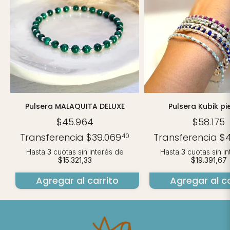
Pulsera MALAQUITA DELUXE
Pulsera Kubik pi
$45.964
$58.175
Transferencia
$39.069
Transferencia
$
40
Hasta
3
cuotas sin interés
de
Hasta
3
cuotas sin i
$15.321,33
$19.391,67
Agregar al carrito
Agregar al ca