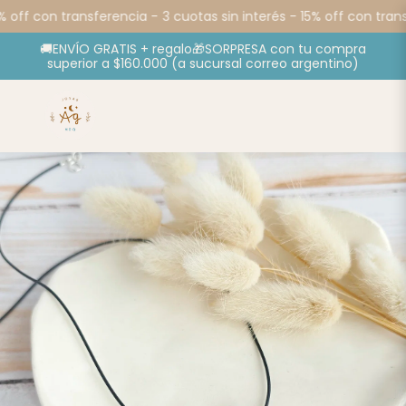
 off con transferencia -
3 cuotas sin interés - 15% off con transf
🚚ENVÍO GRATIS + regalo🎁SORPRESA con tu compra
superior a $160.000 (a sucursal correo argentino)