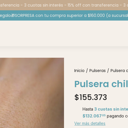
ferencia -
3 cuotas sin interés - 15% off con transferencia -
3 cu
regalo🎁SORPRESA con tu compra superior a $160.000 (a sucursal
Inicio
Pulseras
Pulsera 
/
/
Pulsera ch
$155.373
Hasta
3 cuotas sin int
$132.067
pagando co
05
Ver más detalles