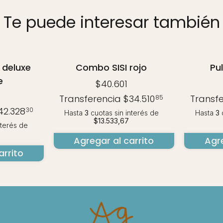
Te puede interesar también
 deluxe
Combo SISI rojo
Pu
e
$40.601
Transferencia
$34.510
Transf
85
42.328
30
Hasta
3
cuotas sin interés
de
Hasta
3
c
$13.533,67
nterés
de
Agregar al carrito
Agre
arrito