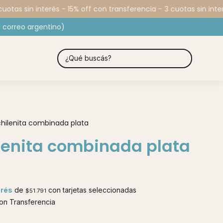
otas sin interés - 15% off con transferencia -
3 cuotas sin interé
 correo argentino)
chilenita combinada plata
ilenita combinada plata
erés
de
con tarjetas seleccionadas
$51.791
n Transferencia