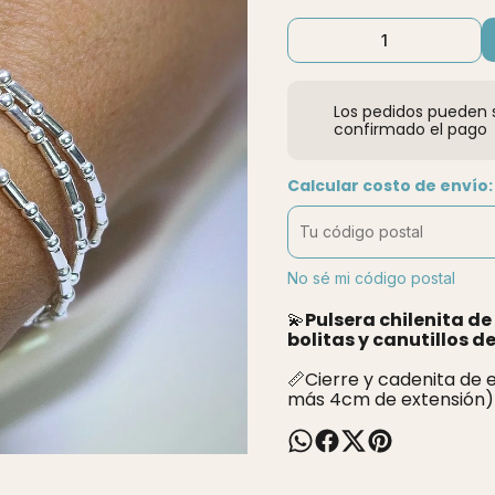
Los pedidos pueden s
confirmado el pago
Calcular costo de envío:
No sé mi código postal
💫
Pulsera chilenita d
bolitas y canutillos d
📏Cierre y cadenita de 
más 4cm de extensión)