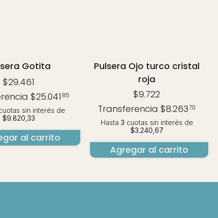
lsera Gotita
Pulsera Ojo turco cristal
roja
$29.461
$9.722
erencia
$25.041
85
Transferencia
$8.263
70
uotas sin interés
de
$9.820,33
Hasta
3
cuotas sin interés
de
$3.240,67
gar al carrito
Agregar al carrito