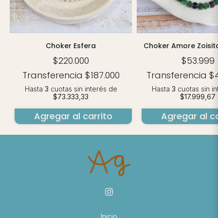
Choker Esfera
Choker Amore Zoisit
$220.000
$53.999
Transferencia
$187.000
Transferencia
$
Hasta
3
cuotas sin interés
de
Hasta
3
cuotas sin i
$73.333,33
$17.999,67
Agregar al carrito
Agregar al ca
Inicio