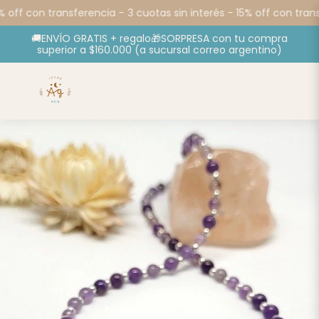
% off con transferencia -
3 cuotas sin interés - 15% off con trans
🚚ENVÍO GRATIS + regalo🎁SORPRESA con tu compra
superior a $160.000 (a sucursal correo argentino)