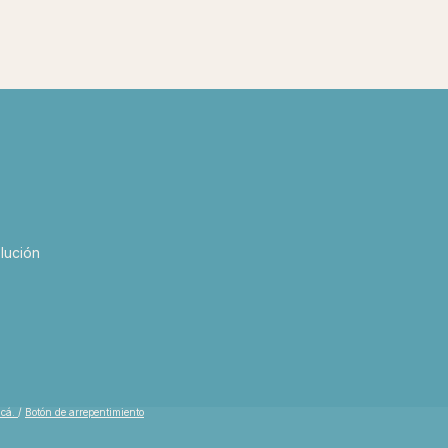
lución
acá.
/
Botón de arrepentimiento