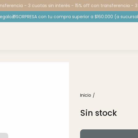
nsferencia -
3 cuotas sin interés - 15% off con transferencia -
3 
regalo🎁SORPRESA con tu compra superior a $160.000 (a sucursal
Inicio
/
Sin stock