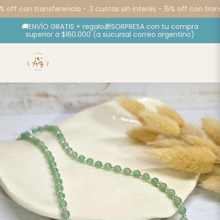
% off con transferencia -
3 cuotas sin interés - 15% off con trans
🚚ENVÍO GRATIS + regalo🎁SORPRESA con tu compra
superior a $160.000 (a sucursal correo argentino)