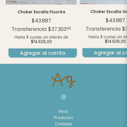
Choker Escalla G
Choker Escalla Fluorita
$43.887
$43.887
Transferencia
$
Transferencia
$37.303
95
Hasta
3
cuotas sin i
Hasta
3
cuotas sin interés
de
$14.629,00
$14.629,00
Agregar al ca
Agregar al carrito
Inicio
Productos
Contacto