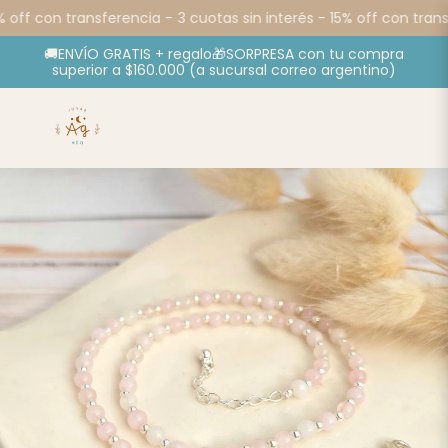
 off con transferencia -
3 cuotas sin interés - 15% off con transf
🚚ENVÍO GRATIS + regalo🎁SORPRESA con tu compra
superior a $160.000 (a sucursal correo argentino)