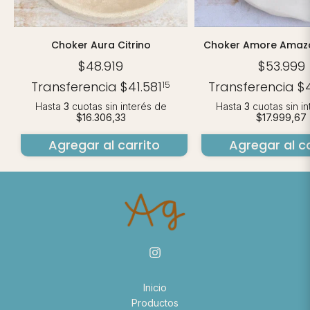
Choker Aura Citrino
Choker Amore Amazo
$48.919
$53.999
Transferencia
$41.581
Transferencia
$
15
Hasta
3
cuotas sin interés
de
Hasta
3
cuotas sin i
$16.306,33
$17.999,67
Agregar al carrito
Agregar al ca
Inicio
Productos