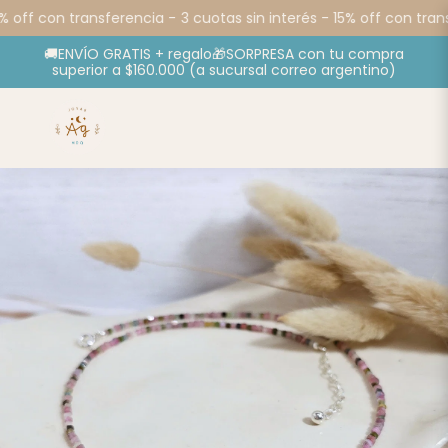
% off con transferencia -
3 cuotas sin interés - 15% off con trans
🚚ENVÍO GRATIS + regalo🎁SORPRESA con tu compra
superior a $160.000 (a sucursal correo argentino)