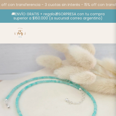
off con transferencia -
3 cuotas sin interés - 15% off con transf
🚚ENVÍO GRATIS + regalo🎁SORPRESA con tu compra
superior a $160.000 (a sucursal correo argentino)