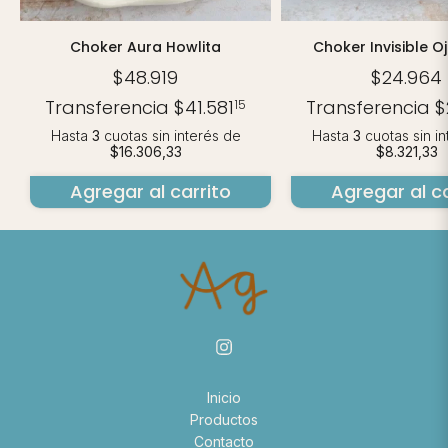
Choker Aura Howlita
Choker Invisible O
$48.919
$24.964
Transferencia
$41.581
Transferencia
$
15
Hasta
3
cuotas sin interés
de
Hasta
3
cuotas sin i
$16.306,33
$8.321,33
Agregar al carrito
Agregar al ca
Inicio
Productos
Contacto