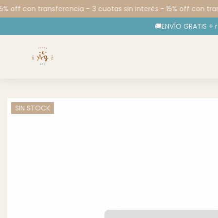
5% off con transferencia -
3 cuotas sin interés - 15% off con tran
🚚ENVÍO GRATIS + 
SIN STOCK