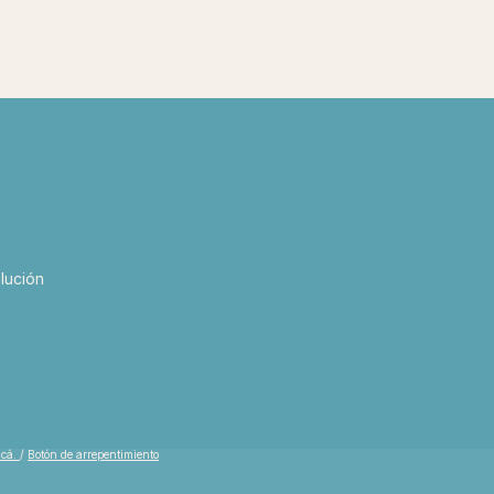
lución
acá.
/
Botón de arrepentimiento