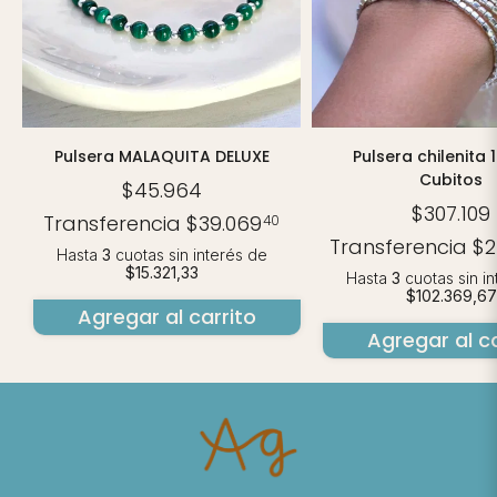
Pulsera MALAQUITA DELUXE
Pulsera chilenita 
Cubitos
$45.964
$307.109
Transferencia
$39.069
40
Transferencia
$2
Hasta
3
cuotas sin interés
de
$15.321,33
Hasta
3
cuotas sin i
$102.369,67
Agregar al carrito
Agregar al ca