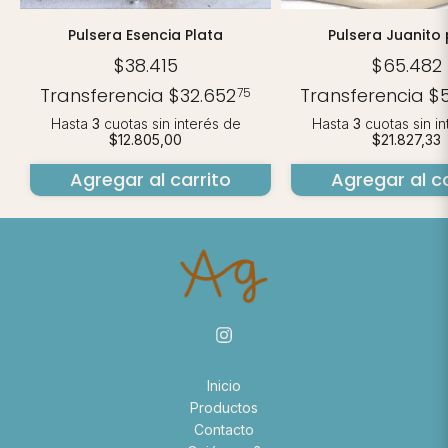
Pulsera Esencia Plata
Pulsera Juanito 
$38.415
$65.482
Transferencia
$32.652
Transferencia
$
75
Hasta
3
cuotas sin interés
de
Hasta
3
cuotas sin i
$12.805,00
$21.827,33
Agregar al carrito
Agregar al ca
Inicio
Productos
Contacto