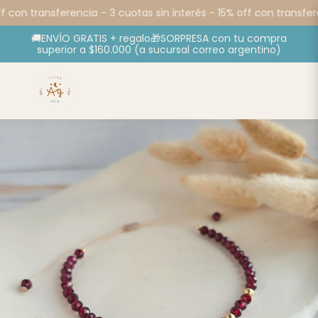
f con transferencia -
3 cuotas sin interés - 15% off con transfere
🚚ENVÍO GRATIS + regalo🎁SORPRESA con tu compra
superior a $160.000 (a sucursal correo argentino)