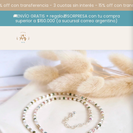
 off con transferencia -
3 cuotas sin interés - 15% off con trans
🚚ENVÍO GRATIS + regalo🎁SORPRESA con tu compra
superior a $160.000 (a sucursal correo argentino)