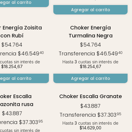
egar al carrito
Agregar al carrito
 Energía Zoisita
Choker Energía
con Rubí
Turmalina Negra
$54.764
$54.764
erencia
$46.549
Transferencia
$46.549
40
40
cuotas sin interés
de
Hasta
3
cuotas sin interés
de
$18.254,67
$18.254,67
egar al carrito
Agregar al carrito
oker Escalla
Choker Escalla Granate
zonita rusa
$43.887
$43.887
Transferencia
$37.303
95
erencia
$37.303
95
Hasta
3
cuotas sin interés
de
$14.629,00
cuotas sin interés
de