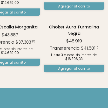
$14.629,00
Agregar al carrito
egar al carrito
Escalla Morganita
Choker Aura Turmalina
Negra
$43.887
$48.919
erencia
$37.303
95
Transferencia
$41.581
15
cuotas sin interés
de
$14.629,00
Hasta
3
cuotas sin interés
de
$16.306,33
egar al carrito
Agregar al carrito