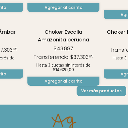
ito
Agregar al carrito
Agr
 Ámbar
Choker Escalla
Choker 
Amazonita peruana
$43.887
7.303
Transf
95
Transferencia
$37.303
95
terés
de
Hasta
3
Hasta
3
cuotas sin interés
de
$14.629,00
ito
Agr
Agregar al carrito
Ver más productos