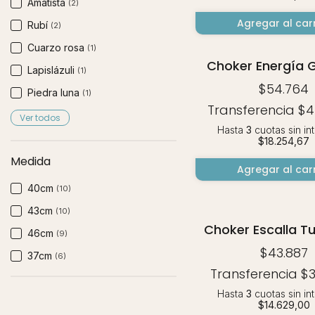
Amatista
(2)
Agregar al carr
Rubí
(2)
Cuarzo rosa
(1)
Choker Energía 
Lapislázuli
(1)
$54.764
Piedra luna
(1)
Transferencia
$4
Ver todos
Hasta
3
cuotas sin in
$18.254,67
Medida
Agregar al carr
40cm
(10)
43cm
(10)
Choker Escalla T
46cm
(9)
$43.887
37cm
(6)
Transferencia
$3
Hasta
3
cuotas sin in
$14.629,00