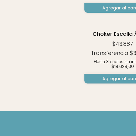
Agregar al carr
Choker Escalla
$43.887
Transferencia
$3
Hasta
3
cuotas sin in
$14.629,00
Agregar al carr