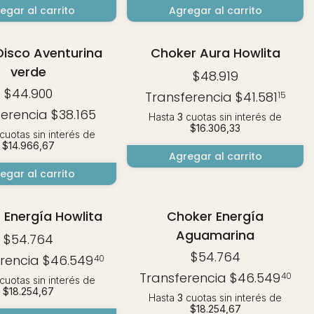
egar al carrito
Agregar al carrito
Disco Aventurina
Choker Aura Howlita
verde
$48.919
$44.900
Transferencia
$41.581
15
ferencia
$38.165
Hasta
3
cuotas sin interés
de
$16.306,33
cuotas sin interés
de
$14.966,67
Agregar al carrito
egar al carrito
 Energía Howlita
Choker Energía
Aguamarina
$54.764
$54.764
erencia
$46.549
40
Transferencia
$46.549
40
cuotas sin interés
de
$18.254,67
Hasta
3
cuotas sin interés
de
$18.254,67