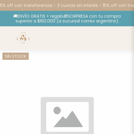
15% off con transferencia -
3 cuotas sin interés - 15% off con tra
🚚ENVÍO GRATIS + regalo🎁SORPRESA con tu compra
superior a $160.000 (a sucursal correo argentino)
SIN STOCK